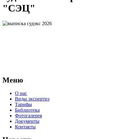
"СЭЦ"
АНО "СУДЕБНО-ЭКСПЕРТНЫЙ ЦЕНТР" - судебно-
экспертное учреждение Российской Федерации, в форме
автономной некоммерческой организации, имеющее все
правовые основания для проведения судебных экспертиз и
досудебных исследований.
Меню
О нас
Виды экспертиз
Тарифы
Библиотека
Фотогалерея
Документы
Контакты