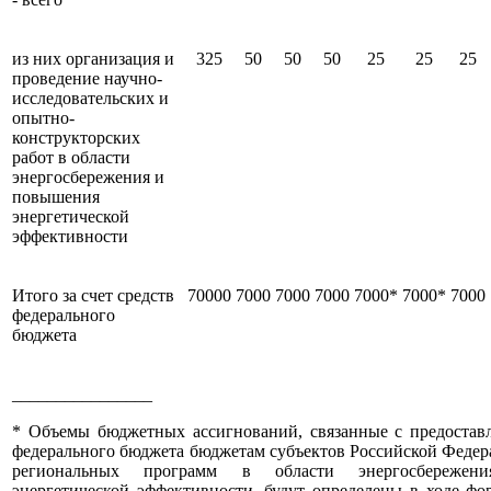
из них организация и
325
50
50
50
25
25
25
проведение научно-
исследовательских и
опытно-
конструкторских
работ в области
энергосбережения и
повышения
энергетической
эффективности
Итого за счет средств
70000
7000
7000
7000
7000*
7000*
7000
федерального
бюджета
________________
* Объемы бюджетных ассигнований, связанные с предостав
федерального бюджета бюджетам субъектов Российской Федер
региональных программ в области энергосбереже
энергетической эффективности, будут определены в ходе фо