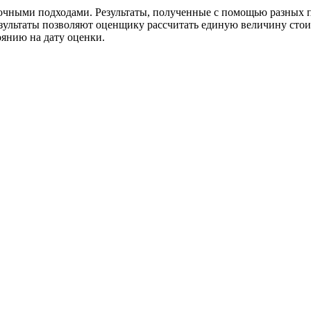
ными подходами. Результаты, полученные с помощью разных по
езультаты позволяют оценщику рассчитать единую величину стои
оянию на дату оценки.
реждение Российской Федерации, в форме автономной некомм
й.