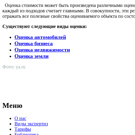
Оценка стоимости может быть произведена различными оценоч
каждый из подходов считает главными. В совокупности, эти р
отражать все полезные свойства оцениваемого объекта по сост
Существуют следующие виды оценки:
Оценка автомобилей
Оценка бизнеса
Оценка недвижимости
Оценка земли
Фото: ya.ru
АНО "СУДЕБНО-ЭКСПЕРТНЫЙ ЦЕНТР" - судебно-экспертное уч
для проведения судебных экспертиз и досудебных исследовани
Меню
О нас
Виды экспертиз
Тарифы
Библиотека