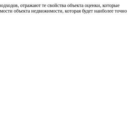
дходов, отражают те свойства объекта оценки, которые
мости объекта недвижимости, которая будет наиболее точно
ерческой организации, имеющее все правовые основания