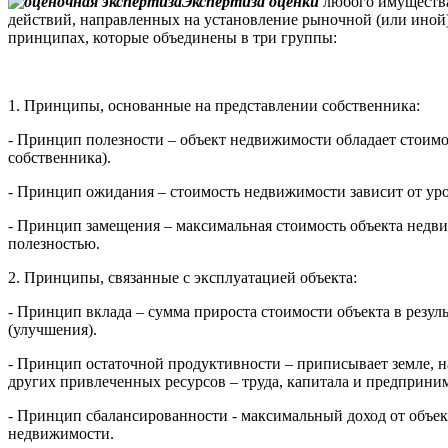
Экспертиза оценки
любого имущества 
действий, направленных на установление рыночной (или иной
принципах, которые объединены в три группы:
1. Принципы, основанные на представлении собственника:
- Принцип полезности – объект недвижимости обладает стоимос
собственника).
- Принцип ожидания – стоимость недвижимости зависит от уро
- Принцип замещения – максимальная стоимость объекта недв
полезностью.
2. Принципы, связанные с эксплуатацией объекта:
- Принцип вклада – сумма прироста стоимости объекта в резул
(улучшения).
- Принцип остаточной продуктивности – приписывает земле, на
других привлеченных ресурсов – труда, капитала и предприним
- Принцип сбалансированности - максимальный доход от объ
недвижимости.