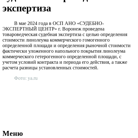
экспертиза
В мае 2024 года в ОСП АНО «СУДЕБНО-
ЭКСПЕРТНЫЙ ЦЕНТР» г. Воронеж проведена
товароведческая судебная экспертиза с целью определения
стоимости линолеума коммерческого гомогенного
определенной площади и определения рыночной стоимости
фактически уложенного напольного покрытия линолеума
коммерческого гетерогенного определенной площади, с
учетом условий контракта и периода его действия, а также
расчета разницы установленных стоимостей.
Фото: ya.ru
АНО "СУДЕБНО-ЭКСПЕРТНЫЙ ЦЕНТР" - судебно-
экспертное учреждение Российской Федерации, в форме
автономной некоммерческой организации, имеющее все
правовые основания для проведения судебных экспертиз и
досудебных исследований.
Меню