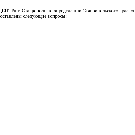
» г. Ставрополь по определению Ставропольского краевого с
 поставлены следующие вопросы:
реждение Российской Федерации, в форме автономной некомм
й.