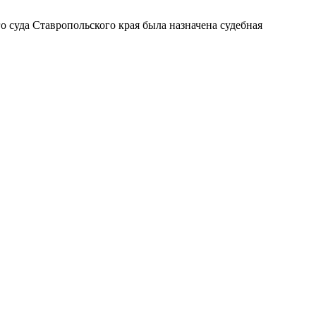
уда Ставропольского края была назначена судебная
ерческой организации, имеющее все правовые основания