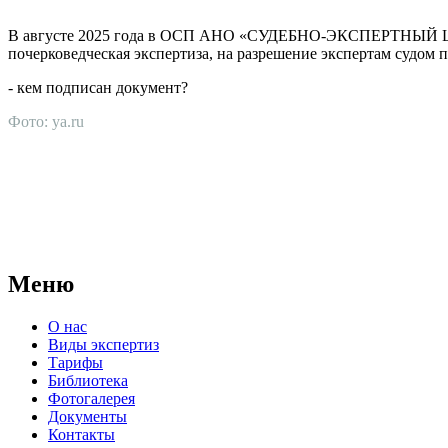
В августе 2025 года в ОСП АНО «СУДЕБНО-ЭКСПЕРТНЫЙ ЦЕНТР
почерковедческая экспертиза, на разрешение экспертам судом
- кем подписан документ?
Фото: ya.ru
АНО "СУДЕБНО-ЭКСПЕРТНЫЙ ЦЕНТР" - судебно-экспертное уч
для проведения судебных экспертиз и досудебных исследовани
Меню
О нас
Виды экспертиз
Тарифы
Библиотека
Фотогалерея
Документы
Контакты