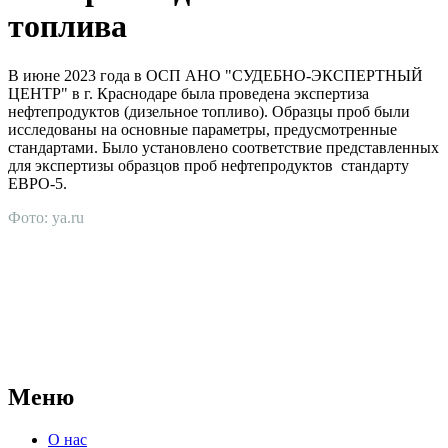
топлива
В июне 2023 года в ОСП АНО "СУДЕБНО-ЭКСПЕРТНЫЙ
ЦЕНТР" в г. Краснодаре была проведена экспертиза
нефтепродуктов (дизельное топливо). Образцы проб были
исследованы на основные параметры, предусмотренные
стандартами. Было установлено соответствие представленных
для экспертизы образцов проб нефтепродуктов стандарту
ЕВРО-5.
Фото: ya.ru
АНО "СУДЕБНО-ЭКСПЕРТНЫЙ ЦЕНТР" - судебно-
экспертное учреждение Российской Федерации, в форме
автономной некоммерческой организации, имеющее все
правовые основания для проведения судебных экспертиз и
досудебных исследований.
Меню
О нас