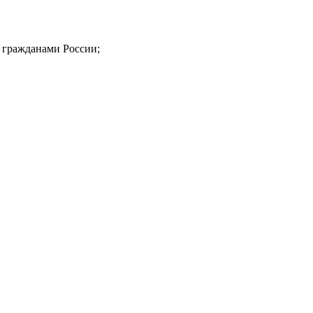
 гражданами России;
ерческой организации, имеющее все правовые основания