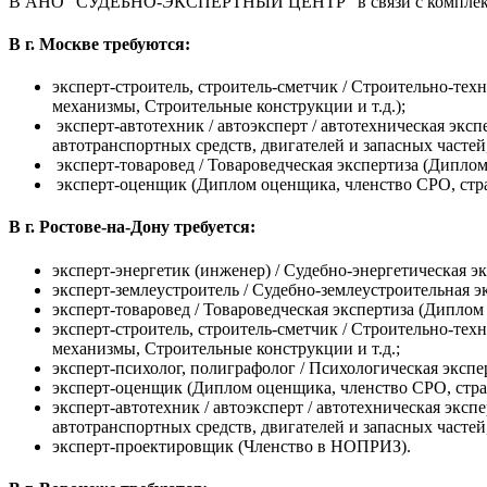
В АНО "СУДЕБНО-ЭКСПЕРТНЫЙ ЦЕНТР" в связи с комплектова
В г. Москве требуются:
эксперт-строитель, строитель-сметчик / Строительно-те
механизмы, Строительные конструкции и т.д.);
эксперт-автотехник / автоэксперт / автотехническая экс
автотранспортных средств, двигателей и запасных частей
эксперт-товаровед / Товароведческая экспертиза (Диплом
эксперт-оценщик (Диплом оценщика, членство СРО, стра
В г. Ростове-на-Дону требуется:
эксперт-энергетик (инженер) / Судебно-энергетическая э
эксперт-землеустроитель / Судебно-землеустроительная э
эксперт-товаровед / Товароведческая экспертиза (Диплом 
эксперт-строитель, строитель-сметчик / Строительно-те
механизмы, Строительные конструкции и т.д.;
эксперт-психолог, полиграфолог / Психологическая эксп
эксперт-оценщик (Диплом оценщика, членство СРО, стра
эксперт-автотехник / автоэксперт / автотехническая экс
автотранспортных средств, двигателей и запасных частей
эксперт-проектировщик (Членство в НОПРИЗ).