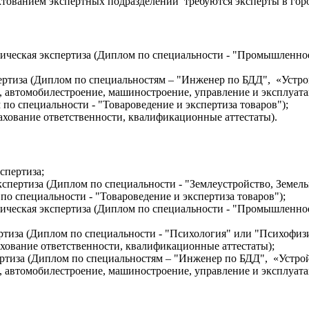
нием экспертных подразделений требуются эксперты в горо
хническая экспертиза (Диплом по специальности - "Промышленно
пертиза (Диплом по специальностям – "Инженер по БДД", «Устро
, автомобилестроение, машиностроение, управление и эксплуатац
 по специальности - "Товароведение и экспертиза товаров");
хование ответственности, квалификационные аттестаты).
кспертиза;
кспертиза (Диплом по специальности - "Землеустройство, Земель
по специальности - "Товароведение и экспертиза товаров");
хническая экспертиза (Диплом по специальности - "Промышленно
ертиза (Диплом по специальности - "Психология" или "Психофиз
хование ответственности, квалификационные аттестаты);
пертиза (Диплом по специальностям – "Инженер по БДД", «Устро
, автомобилестроение, машиностроение, управление и эксплуатац