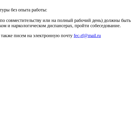
атуры без опыта работы:
(по совместительству или на полный рабочий день) должны быть
ском и наркологическом диспансерах, пройти собеседование.
а также писем на электронную почту
fec-rf@mail.ru
реждение Российской Федерации, в форме автономной некомм
й.