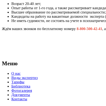
Возраст 20-40 лет;
Опыт работы от 1-го года, а также рассматривает кандид
Высшее образование по рассматриваемой специальности;
Кандидаты на работу на вакантные должности эксперта 
Не иметь судимости, не состоять на учете в психиатриче
Ждём ваших звонков по бесплатному номеру
8-800-500-42-41
, 
АНО "СУДЕБНО-ЭКСПЕРТНЫЙ ЦЕНТР" - судебно-экспертное уч
для проведения судебных экспертиз и досудебных исследовани
Меню
О нас
Виды экспертиз
Тарифы
Библиотека
Фотогалерея
Документы
Контакты