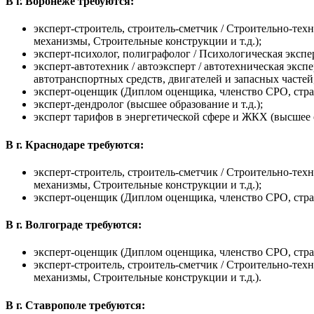
В г. Воронеже требуются:
эксперт-строитель, строитель-сметчик / Строительно-те
механизмы, Строительные конструкции и т.д.);
эксперт-психолог, полиграфолог / Психологическая эксп
эксперт-автотехник / автоэксперт / автотехническая экс
автотранспортных средств, двигателей и запасных частей
эксперт-оценщик (Диплом оценщика, членство СРО, стра
эксперт-дендролог (высшее образование и т.д.);
эксперт тарифов в энергетической сфере и ЖКХ (высшее о
В г. Краснодаре требуются:
эксперт-строитель, строитель-сметчик / Строительно-те
механизмы, Строительные конструкции и т.д.);
эксперт-оценщик (Диплом оценщика, членство СРО, стра
В г. Волгограде требуются:
эксперт-оценщик (Диплом оценщика, членство СРО, стра
эксперт-строитель, строитель-сметчик / Строительно-те
механизмы, Строительные конструкции и т.д.).
В г. Ставрополе требуются: