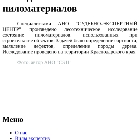
пиломатериалов
Специалистами АНО "СУДЕБНО-ЭКСПЕРТНЫЙ
ЦЕНТР" произведено лесотехническое исследование
состояние пиломатериалов, использованных при
строительстве объектов. Задачей было определение сортности,
выявление дефектов, определение породы дерева.
Исследование проведено на территории Краснодарского края.
Фото: автор АНО "СЭЦ"
АНО "СУДЕБНО-ЭКСПЕРТНЫЙ ЦЕНТР" - судебно-
экспертное учреждение Российской Федерации, в форме
автономной некоммерческой организации, имеющее все
правовые основания для проведения судебных экспертиз и
досудебных исследований.
Меню
О нас
Виды экспертиз