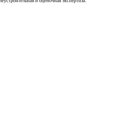
строительная и оценочная экспертиза.
ерческой организации, имеющее все правовые основания