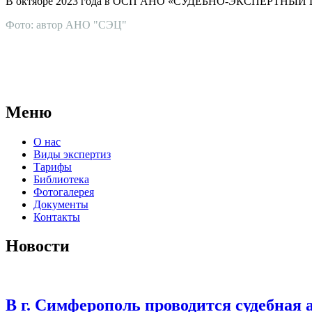
В октябре 2023 года в ОСП АНО «СУДЕБНО-ЭКСПЕРТНЫЙ ЦЕНТР
Фото: автор АНО "СЭЦ"
АНО "СУДЕБНО-ЭКСПЕРТНЫЙ ЦЕНТР" - судебно-экспертное уч
для проведения судебных экспертиз и досудебных исследовани
Меню
О нас
Виды экспертиз
Тарифы
Библиотека
Фотогалерея
Документы
Контакты
Новости
В г. Симферополь проводится судебная 