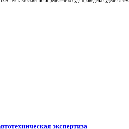
» г. Москвы по определению суда проведена судебная землеу
реждение Российской Федерации, в форме автономной некомм
й.
автотехническая экспертиза