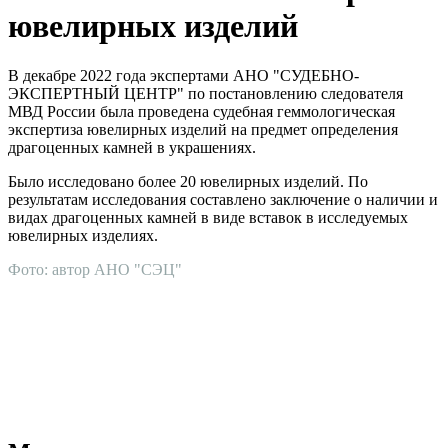
ювелирных изделий
В декабре 2022 года экспертами АНО "СУДЕБНО-
ЭКСПЕРТНЫЙ ЦЕНТР" по постановлению следователя
МВД России была проведена судебная геммологическая
экспертиза ювелирных изделий на предмет определения
драгоценных камней в украшениях.
Было исследовано более 20 ювелирных изделий. По
результатам исследования составлено заключение о наличии и
видах драгоценных камней в виде вставок в исследуемых
ювелирных изделиях.
Фото: автор АНО "СЭЦ"
АНО "СУДЕБНО-ЭКСПЕРТНЫЙ ЦЕНТР" - судебно-
экспертное учреждение Российской Федерации, в форме
автономной некоммерческой организации, имеющее все
правовые основания для проведения судебных экспертиз и
досудебных исследований.