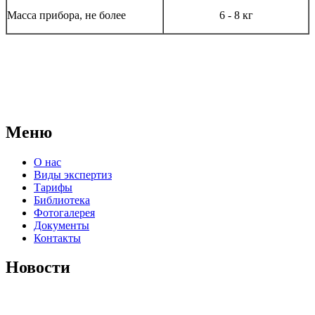
Масса прибора, не более
6 - 8 кг
АНО "СУДЕБНО-ЭКСПЕРТНЫЙ ЦЕНТР" - судебно-
экспертное учреждение Российской Федерации, в форме
автономной некоммерческой организации, имеющее все
правовые основания для проведения судебных экспертиз и
досудебных исследований.
Меню
О нас
Виды экспертиз
Тарифы
Библиотека
Фотогалерея
Документы
Контакты
Новости