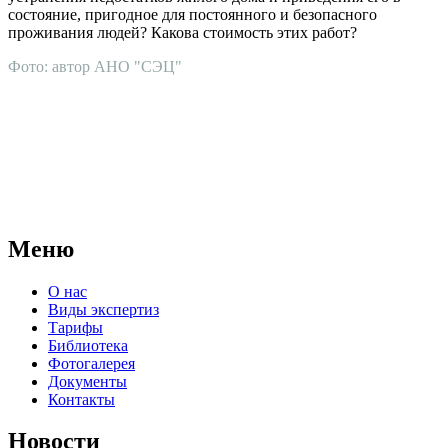
состояние, пригодное для постоянного и безопасного
проживания людей? Какова стоимость этих работ?
Фото: автор АНО "СЭЦ"
АНО "СУДЕБНО-ЭКСПЕРТНЫЙ ЦЕНТР" - судебно-
экспертное учреждение Российской Федерации, в форме
автономной некоммерческой организации, имеющее все
правовые основания для проведения судебных экспертиз и
досудебных исследований.
Меню
О нас
Виды экспертиз
Тарифы
Библиотека
Фотогалерея
Документы
Контакты
Новости