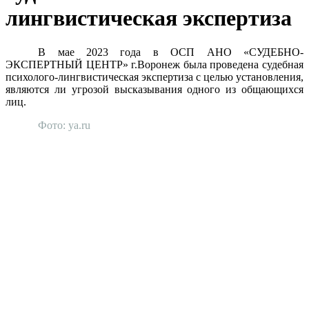
лингвистическая экспертиза
В мае 2023 года в ОСП АНО «СУДЕБНО-
ЭКСПЕРТНЫЙ ЦЕНТР» г.Воронеж была проведена судебная
психолого-лингвистическая экспертиза с целью установления,
являются ли угрозой высказывания одного из общающихся
лиц.
Фото: ya.ru
АНО "СУДЕБНО-ЭКСПЕРТНЫЙ ЦЕНТР" - судебно-
экспертное учреждение Российской Федерации, в форме
автономной некоммерческой организации, имеющее все
правовые основания для проведения судебных экспертиз и
досудебных исследований.