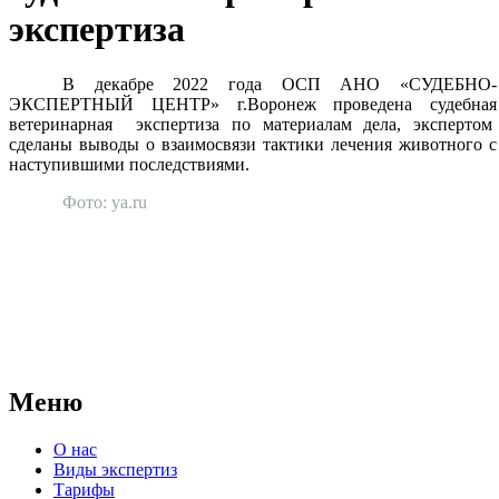
экспертиза
В декабре 2022 года ОСП АНО «СУДЕБНО-
ЭКСПЕРТНЫЙ ЦЕНТР» г.Воронеж проведена судебная
ветеринарная экспертиза по материалам дела, экспертом
сделаны выводы о взаимосвязи тактики лечения животного с
наступившими последствиями.
Фото: ya.ru
АНО "СУДЕБНО-ЭКСПЕРТНЫЙ ЦЕНТР" - судебно-
экспертное учреждение Российской Федерации, в форме
автономной некоммерческой организации, имеющее все
правовые основания для проведения судебных экспертиз и
досудебных исследований.
Меню
О нас
Виды экспертиз
Тарифы