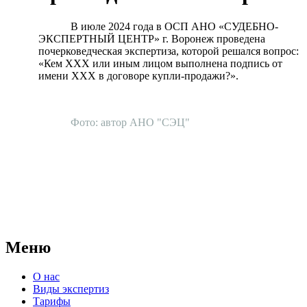
В июле 2024 года в ОСП АНО «СУДЕБНО-
ЭКСПЕРТНЫЙ ЦЕНТР» г. Воронеж проведена
почерковедческая экспертиза, которой решался вопрос:
«Кем ХХХ или иным лицом выполнена подпись от
имени ХХХ в договоре купли-продажи?».
Фото: автор АНО "СЭЦ"
АНО "СУДЕБНО-ЭКСПЕРТНЫЙ ЦЕНТР" - судебно-
экспертное учреждение Российской Федерации, в форме
автономной некоммерческой организации, имеющее все
правовые основания для проведения судебных экспертиз и
досудебных исследований.
Меню
О нас
Виды экспертиз
Тарифы