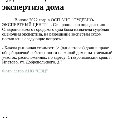
экспертиза дома
В июне 2022 года в ОСП АНО "СУДЕБНО-
ЭКСПЕРТНЫЙ ЦЕНТР" г. Ставрополь по определению
Ставропольского городского суда была назначена судебная
оценочная экспертиза, на разрешение экспертам судом
поставлены следующие вопросы:
- Какова рыночная стоимость ½ (одна вторая) доли в праве
общей долевой собственности на жилой дом и на земельный
участок, расположенных по адресу: Ставропольский край, г.
Ипатово, ул. Добровольского, д.?
Фото: автор АНО "СЭЦ"
АНО "СУДЕБНО-ЭКСПЕРТНЫЙ ЦЕНТР" - судебно-
экспертное учреждение Российской Федерации, в форме
автономной некоммерческой организации, имеющее все
правовые основания для проведения судебных экспертиз и
досудебных исследований.