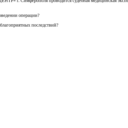
 г. Симферополя проводится судебная медицинская экспертиз
оведении операции?
еблагоприятных последствий?
реждение Российской Федерации, в форме автономной некомм
й.