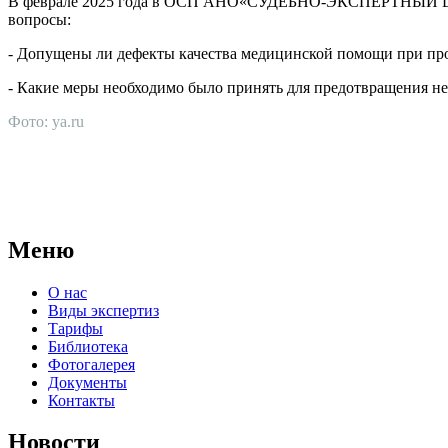
В феврале 2025 года в ОСП АНО«СУДЕБНО-ЭКСПЕРТНЫЙ ЦЕНТР»
вопросы:
- Допущены ли дефекты качества медицинской помощи при пр
- Какие меры необходимо было принять для предотвращения н
Фото: ya.ru
АНО "СУДЕБНО-ЭКСПЕРТНЫЙ ЦЕНТР" - судебно-экспертное уч
для проведения судебных экспертиз и досудебных исследовани
Меню
О нас
Виды экспертиз
Тарифы
Библиотека
Фотогалерея
Документы
Контакты
Новости