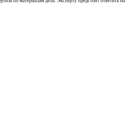
а по материалам дела. Эксперту предстоит ответить на
ерческой организации, имеющее все правовые основания