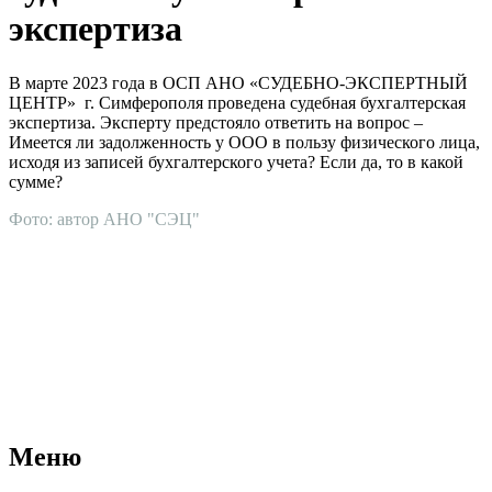
экспертиза
В марте 2023 года в ОСП АНО «СУДЕБНО-ЭКСПЕРТНЫЙ
ЦЕНТР» г. Симферополя проведена судебная бухгалтерская
экспертиза. Эксперту предстояло ответить на вопрос –
Имеется ли задолженность у ООО в пользу физического лица,
исходя из записей бухгалтерского учета? Если да, то в какой
сумме?
Фото: автор АНО "СЭЦ"
АНО "СУДЕБНО-ЭКСПЕРТНЫЙ ЦЕНТР" - судебно-
экспертное учреждение Российской Федерации, в форме
автономной некоммерческой организации, имеющее все
правовые основания для проведения судебных экспертиз и
досудебных исследований.
Меню