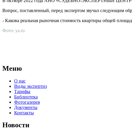
В октябре 2022 года АНО «СУДЕБНО-ЭКСПЕРТНЫЙ ЦЕНТР» г. С
Вопрос, поставленный, перед экспертом звучал следующим обр
- Какова реальная рыночная стоимость квартиры общей площадью
Фото: ya.ru
АНО "СУДЕБНО-ЭКСПЕРТНЫЙ ЦЕНТР" - судебно-экспертное уч
для проведения судебных экспертиз и досудебных исследовани
Меню
О нас
Виды экспертиз
Тарифы
Библиотека
Фотогалерея
Документы
Контакты
Новости