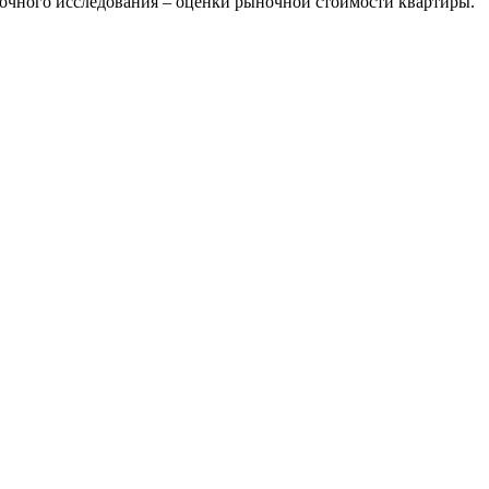
ного исследования – оценки рыночной стоимости квартиры.
ерческой организации, имеющее все правовые основания