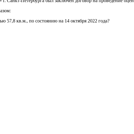
анкт-Петербурга был заключен договор на проведение оценоч
азом:
 57,8 кв.м., по состоянию на 14 октября 2022 года?
реждение Российской Федерации, в форме автономной некомм
й.