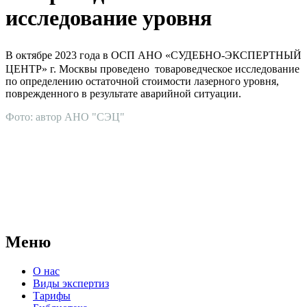
исследование уровня
В октябре 2023 года в ОСП АНО «СУДЕБНО-ЭКСПЕРТНЫЙ
ЦЕНТР» г. Москвы проведено товароведческое исследование
по определению остаточной стоимости лазерного уровня,
поврежденного в результате аварийной ситуации.
Фото: автор АНО "СЭЦ"
АНО "СУДЕБНО-ЭКСПЕРТНЫЙ ЦЕНТР" - судебно-
экспертное учреждение Российской Федерации, в форме
автономной некоммерческой организации, имеющее все
правовые основания для проведения судебных экспертиз и
досудебных исследований.
Меню
О нас
Виды экспертиз
Тарифы