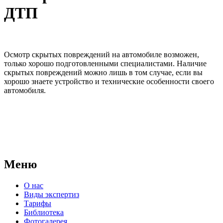
ДТП
Осмотр скрытых повреждений на автомобиле возможен,
только хорошо подготовленными специалистами. Наличие
скрытых повреждений можно лишь в том случае, если вы
хорошо знаете устройство и технические особенности своего
автомобиля.
АНО "СУДЕБНО-ЭКСПЕРТНЫЙ ЦЕНТР" - судебно-
экспертное учреждение Российской Федерации, в форме
автономной некоммерческой организации, имеющее все
правовые основания для проведения судебных экспертиз и
досудебных исследований.
Меню
О нас
Виды экспертиз
Тарифы
Библиотека
Фотогалерея