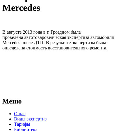
Mercedes
В августе 2013 года в г. Гроздном была
проведена автотовароведческая экспертиза автомобиля
Mercedes после ДТП. В результате экспертизы была
определена стоимость восстановительного ремонта.
АНО "СУДЕБНО-ЭКСПЕРТНЫЙ ЦЕНТР" - судебно-
экспертное учреждение Российской Федерации, в форме
автономной некоммерческой организации, имеющее все
правовые основания для проведения судебных экспертиз и
досудебных исследований.
Меню
О нас
Виды экспертиз
Тарифы
Библиотека