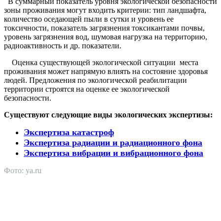
В суммарный показатель уровня экологической безопасности
зоны проживания могут входить критерии: тип ландшафта,
количество оседающей пыли в сутки и уровень ее
токсичности, показатель загрязнения токсикантами почвы,
уровень загрязнения вод, шумовая нагрузка на территорию,
радиоактивность и др. показатели.
Оценка существующей экологической ситуации места
проживания может напрямую влиять на состояние здоровья
людей. Предложения по экологической реабилитации
территории строятся на оценке ее экологической
безопасности.
Существуют следующие виды экологических экспертизы:
Экспертиза катастроф
Экспертиза радиации и радиационного фона
Экспертиза вибрации и вибрационного фона
Фото: ya.ru
АНО "СУДЕБНО-ЭКСПЕРТНЫЙ ЦЕНТР" - судебно-
экспертное учреждение Российской Федерации, в форме
автономной некоммерческой организации, имеющее все
правовые основания для проведения судебных экспертиз и