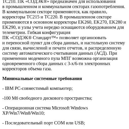
ТС210. ПК «СОДЭК®» предназначен для использования
в промышленном и коммунальном секторах газопотребления.
В коммунальном секторе применяются, как правило,
корректоры ТС215 и ТС220. В промышленном секторе
применяются в основном корректоры EK260, EK270, EK280 и
EK290, и узлы учета нередко оснащаются оборудованием для
телеметрии. Гибкая конфигурация
ПК «СОДЭК® Стандарт™» позволяет организовать
и переносной пункт для сбора данных, и настольную систему
для связи, вычислений и печати отчетов, и распределенную
систему автоматического считывания данных (АСД). При
применении модемного пула МПГ возможна организация
одновременного сбора данных с 3-х/6-ти электронных
корректоров объема газа.
Минимальные системные требования
- IBM PC-совместимый компьютер;
-100 Мб свободного дискового пространства;
- Операционная система Microsoft Windows
XP/Win7/Win8/Win10;
- Последовательный порт COM или USB;