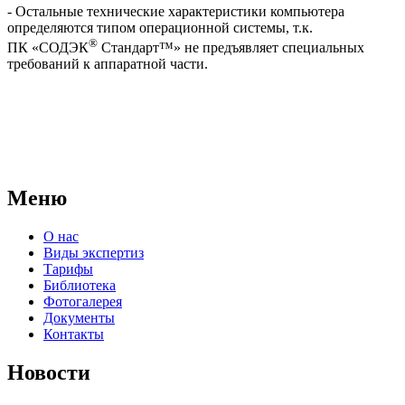
- Остальные технические характеристики компьютера
определяются типом операционной системы, т.к.
®
ПК «СОДЭК
Стандарт™» не предъявляет специальных
требований к аппаратной части.
АНО "СУДЕБНО-ЭКСПЕРТНЫЙ ЦЕНТР" - судебно-
экспертное учреждение Российской Федерации, в форме
автономной некоммерческой организации, имеющее все
правовые основания для проведения судебных экспертиз и
досудебных исследований.
Меню
О нас
Виды экспертиз
Тарифы
Библиотека
Фотогалерея
Документы
Контакты
Новости