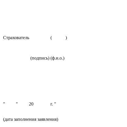
Страхователь
(
)
(подпись)
(ф.и.о.)
"
"
20
г. "
(дата заполнения заявления)