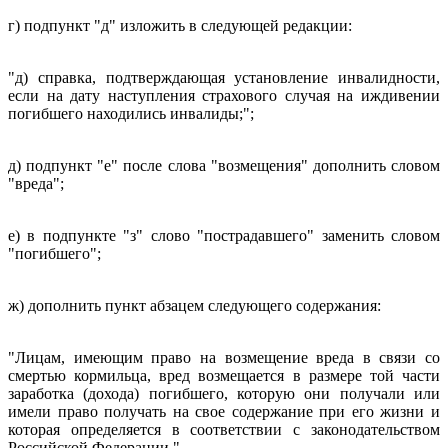
г) подпункт "д" изложить в следующей редакции:
"д) справка, подтверждающая установление инвалидности,
если на дату наступления страхового случая на иждивении
погибшего находились инвалиды;";
д) подпункт "е" после слова "возмещения" дополнить словом
"вреда";
е) в подпункте "з" слово "пострадавшего" заменить словом
"погибшего";
ж) дополнить пункт абзацем следующего содержания:
"Лицам, имеющим право на возмещение вреда в связи со
смертью кормильца, вред возмещается в размере той части
заработка (дохода) погибшего, которую они получали или
имели право получать на свое содержание при его жизни и
которая определяется в соответствии с законодательством
Российской Федерации.".