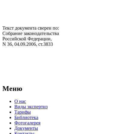
Текст документа сверен по:
Собрание законодательства
Российской Федерации,
N 36, 04.09.2006, ст.3833
АНО "СУДЕБНО-ЭКСПЕРТНЫЙ ЦЕНТР" - судебно-
экспертное учреждение Российской Федерации, в форме
автономной некоммерческой организации, имеющее все
правовые основания для проведения судебных экспертиз и
досудебных исследований.
Меню
О нас
Виды экспертиз
Тарифы
Библиотека
Фотогалерея
Документы
Контакты