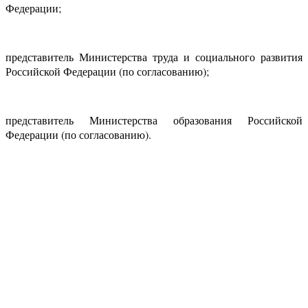
Федерации;
представитель Министерства труда и социального развития
Российской Федерации (по согласованию);
представитель Министерства образования Российской
Федерации (по согласованию).
АНО "СУДЕБНО-ЭКСПЕРТНЫЙ ЦЕНТР" - судебно-
экспертное учреждение Российской Федерации, в форме
автономной некоммерческой организации, имеющее все
правовые основания для проведения судебных экспертиз и
досудебных исследований.