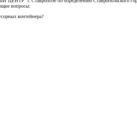
НТР" г. Ставрополе по определению Ставропольского городск
ующие вопросы:
усорных контейнера?
реждение Российской Федерации, в форме автономной некомм
й.