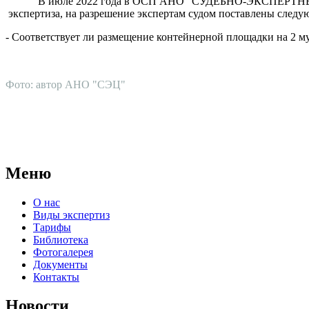
В июле 2022 года в ОСП АНО "СУДЕБНО-ЭКСПЕРТНЫЙ ЦЕ
экспертиза, на разрешение экспертам судом поставлены след
- Соответствует ли размещение контейнерной площадки на 2 м
Фото: автор АНО "СЭЦ"
АНО "СУДЕБНО-ЭКСПЕРТНЫЙ ЦЕНТР" - судебно-экспертное уч
для проведения судебных экспертиз и досудебных исследовани
Меню
О нас
Виды экспертиз
Тарифы
Библиотека
Фотогалерея
Документы
Контакты
Новости