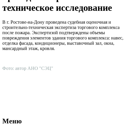
техническое исследование
В г. Ростове-на-Дону проведена судебная оценочная и
строительно-техническая экспертиза торгового комплекса
после пожара. Экспертизой подтверждены объемы
повреждения элементов здания торгового комплекса: навес,
отделка фасада, кондиционеры, выставочный зал, окна,
мансардный этаж, кровля.
Фото: автор АНО "СЭЦ"
АНО "СУДЕБНО-ЭКСПЕРТНЫЙ ЦЕНТР" - судебно-
экспертное учреждение Российской Федерации, в форме
автономной некоммерческой организации, имеющее все
правовые основания для проведения судебных экспертиз и
досудебных исследований.
Меню