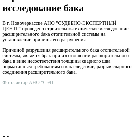
исследование бака
В г. Новочеркасске АНО "СУДЕБНО-ЭКСПЕРТНЫЙ
ЦЕНТР" проведено строительно-техническое исследование
расширительного бака отопительной системы на
установление причины его разрушения.
Причиной разрушения расширительного бака отопительной
системы, является брак при изготовлении расширительного
бака в виде несоответствия толщины сварного шва
нормативным требованиям и как следствие, разрыв сварного
соединения расширительного бака.
Фото: автор АНО "СЭЦ"
АНО "СУДЕБНО-ЭКСПЕРТНЫЙ ЦЕНТР" - судебно-
экспертное учреждение Российской Федерации, в форме
автономной некоммерческой организации, имеющее все
правовые основания для проведения судебных экспертиз и
досудебных исследований.