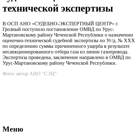
технической экспертизы
В ОСП АНО «СУДЕБНО-ЭКСПЕРТНЫЙ ЦЕНТР» г.
Грозный поступило постановление ОМВД по Урус-
Мартановскому району Чеченской Республики о назначении
оценочно-технической судебной экспертизы по Уг/д. № ХХХ
по определению суммы причиненного ущерба в результате
несанкционированного отбора газа из линии газопровода.
Экспертиза проведена, заключение направлено в ОМВД по
Урус-Мартановскому району Чеченской Республики.
Фото: автор АНО "СЭЦ"
АНО "СУДЕБНО-ЭКСПЕРТНЫЙ ЦЕНТР" - судебно-
экспертное учреждение Российской Федерации, в форме
автономной некоммерческой организации, имеющее все
правовые основания для проведения судебных экспертиз и
досудебных исследований.
Меню