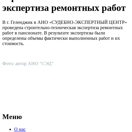
экспертиза ремонтных работ
В г. Геленджик в АНО «СУДЕБНО-ЭКСПЕРТНЫЙ ЦЕНТР»
проведена строительно-техническая экспертиза ремонтных
работ в пансионате. В результате экспертизы были
определены объемы фактически выполненных работ и их
стоимость.
Фото: автор АНО "СЭЦ"
АНО "СУДЕБНО-ЭКСПЕРТНЫЙ ЦЕНТР" - судебно-
экспертное учреждение Российской Федерации, в форме
автономной некоммерческой организации, имеющее все
правовые основания для проведения судебных экспертиз и
досудебных исследований.
Меню
О нас