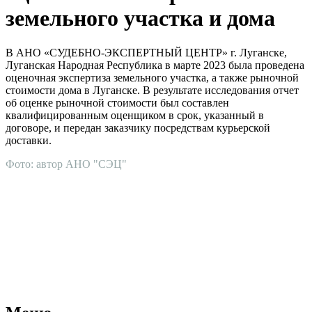
земельного участка и дома
В АНО «СУДЕБНО-ЭКСПЕРТНЫЙ ЦЕНТР» г. Луганске,
Луганская Народная Республика в марте 2023 была проведена
оценочная экспертиза земельного участка, а также рыночной
стоимости дома в Луганске. В результате исследования отчет
об оценке рыночной стоимости был составлен
квалифицированным оценщиком в срок, указанный в
договоре, и передан заказчику посредствам курьерской
доставки.
Фото: автор АНО "СЭЦ"
АНО "СУДЕБНО-ЭКСПЕРТНЫЙ ЦЕНТР" - судебно-
экспертное учреждение Российской Федерации, в форме
автономной некоммерческой организации, имеющее все
правовые основания для проведения судебных экспертиз и
досудебных исследований.