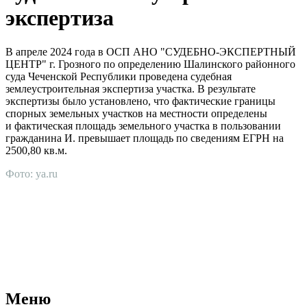
экспертиза
В апреле 2024 года в ОСП АНО "СУДЕБНО-ЭКСПЕРТНЫЙ
ЦЕНТР" г. Грозного по определению Шалинского районного
суда Чеченской Республики проведена судебная
землеустроительная экспертиза участка. В результате
экспертизы было установлено, что фактические границы
спорных земельных участков на местности определены
и фактическая площадь земельного участка в пользовании
гражданина И. превышает площадь по сведениям ЕГРН на
2500,80 кв.м.
Фото: ya.ru
АНО "СУДЕБНО-ЭКСПЕРТНЫЙ ЦЕНТР" - судебно-
экспертное учреждение Российской Федерации, в форме
автономной некоммерческой организации, имеющее все
правовые основания для проведения судебных экспертиз и
досудебных исследований.
Меню