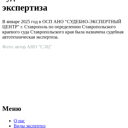
экспертиза
В январе 2025 год в ОСП АНО "СУДЕБНО-ЭКСПЕРТНЫЙ
ЦЕНТР" г. Ставрополь по определению Ставропольского
краевого суда Ставропольского края была назначена судебная
автотехническая экспертиза.
Фото: автор АНО "СЭЦ"
АНО "СУДЕБНО-ЭКСПЕРТНЫЙ ЦЕНТР" - судебно-
экспертное учреждение Российской Федерации, в форме
автономной некоммерческой организации, имеющее все
правовые основания для проведения судебных экспертиз и
досудебных исследований.
Меню
О нас
Виды экспертиз