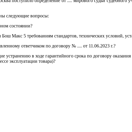
тупило определение от .... мирового судьи судебного участ
ены следующие вопросы:
бном состоянии?
ы Бош Макс 5 требованиям стандартов, технических условий, ус
ленному ответчиком по договору № .... от 11.06.2023 г.?
ие устранению в ходе гарантийного срока по договору оказания
ессе эксплуатации товара)?
реждение Российской Федерации, в форме автономной некомм
й.