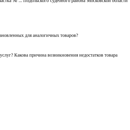
ка № ... Подольского судебного района Московской области
тановленных для аналогичных товаров?
 услуг? Какова причина возникновения недостатков товара
ерческой организации, имеющее все правовые основания