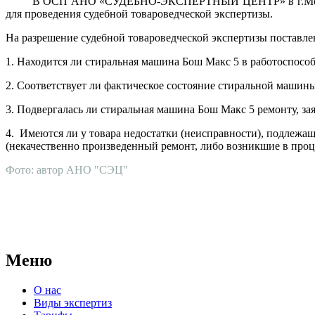
В ОСП АНО «СУДЕБНО-ЭКСПЕРТНЫЙ ЦЕНТР» в г.Москва пос
для проведения судебной товароведческой экспертизы.
На разрешение судебной товароведческой экспертизы поставл
1. Находится ли стиральная машина Бош Макс 5 в работоспосо
2. Соответствует ли фактическое состояние стиральной машин
3. Подвергалась ли стиральная машина Бош Макс 5 ремонту, заяв
4. Имеются ли у товара недостатки (неисправности), подлежащ
(некачественно произведенный ремонт, либо возникшие в проц
Фото: автор АНО "СЭЦ"
АНО "СУДЕБНО-ЭКСПЕРТНЫЙ ЦЕНТР" - судебно-экспертное уч
для проведения судебных экспертиз и досудебных исследовани
Меню
О нас
Виды экспертиз