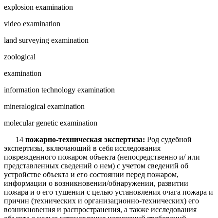
explosion examination
video examination
land surveying examination
zoological
examination
information technology examination
mineralogical examination
molecular genetic examination
14
пожарно-техническая экспертиза:
Род судебной
экспертизы, включаю­щий в себя исследования
поврежденного пожаром объекта (непосредственно и/ или
представленных сведений о нем) с учетом сведений об
устройстве объекта и его состоянии перед пожаром,
информации о возникновении/обнаружении, разви­тии
пожара и о его тушении с целью установления очага пожара и
причин (техниче­ских и организационно-технических) его
возникновения и распространения, а так­же исследования