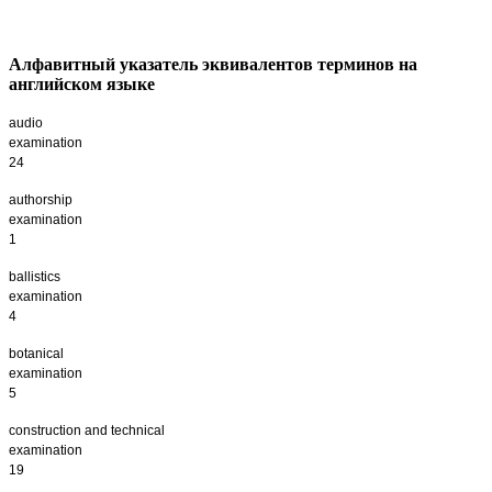
Алфавитный указатель эквивалентов терминов на
английском языке
audio
examinati
24
authorship
examinati
1
ballistics
examinati
4
botanical
examinati
5
construction and technical
examination
19