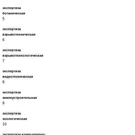
экспертиза
ботаническ
5
экспертиза
взрывотехническ
6
экспертиза
взрывотехнологичес
7
экспертиза
видеотехническ
8
экспертиза
землеустроительн
9
экспертиза
зоологическ
10
экспертиза компьютерно-