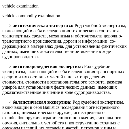
vehicle examination
vehicle commodity examination
2
автотехническая экспертиза:
Род судебной экспертизы,
включающий в себя исследования технического состояния
транспортных средств, механизма и обстоятельств дорожно-
транспортного происшествия, дороги и информации, со­
держащейся в материалах дела, для установления фактических
данных, имею­щих доказательственное значение в ходе
судопроизводства.
3
автотовароведческая экспертиза:
Род судебной
экспертизы, включаю­щий в себя исследования транспортных
средств и их составных частей в целях определения
стоимости, стоимости восстановительного ремонта, размера
ущерба для установления фактических данных, имеющих
доказательственное значение в ходе судопроизводства.
4
баллистическая экспертиза:
Род судебной экспертизы,
включающий в себя Ballistics исследования огнестрельного,
газового, пневматического оружия, огнестрельного
examination оружия ограниченного поражения, сигнального
оружия, сигнальных устройств и конструктивно сходных с
оружием изделий, их деталей и частей, патронов к ним и