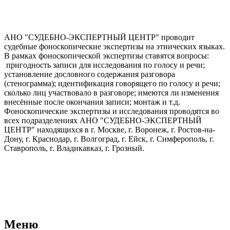
АНО "СУДЕБНО-ЭКСПЕРТНЫЙ ЦЕНТР" проводит
судебные фоноскопические экспертизы на этнических языках.
В рамках фоноскопической экспертизы ставятся вопросы:
пригодность записи для исследования по голосу и речи;
установление дословного содержания разговора
(стенограмма); идентификация говорящего по голосу и речи;
сколько лиц участвовало в разговоре; имеются ли изменения
внесённые после окончания записи; монтаж и т.д.
Фоноскопические экспертизы и исследования проводятся во
всех подразделениях АНО "СУДЕБНО-ЭКСПЕРТНЫЙ
ЦЕНТР" находящихся в г. Москве, г. Воронеж, г. Ростов-на-
Дону, г. Краснодар, г. Волгоград, г. Ейск, г. Симферополь, г.
Ставрополь, г. Владикавказ, г. Грозный.
АНО "СУДЕБНО-ЭКСПЕРТНЫЙ ЦЕНТР" - судебно-
экспертное учреждение Российской Федерации, в форме
автономной некоммерческой организации, имеющее все
правовые основания для проведения судебных экспертиз и
досудебных исследований.
Меню