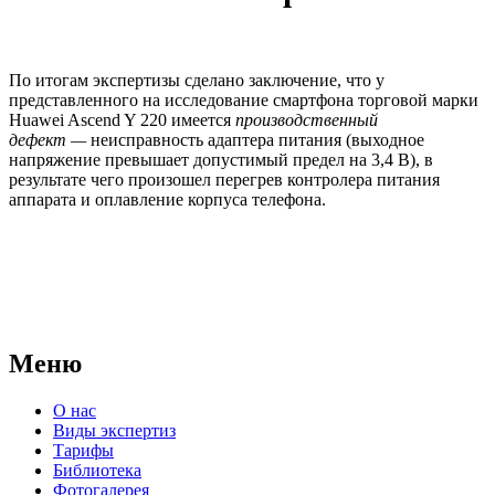
По итогам экспертизы сделано заключение, что у
представленного на иссле­дование смартфона торговой марки
Huawei Ascend Y 220 имеется
производственный
дефект
—
неисправность адаптера питания (выходное
напряжение превышает допустимый предел на 3,4 В), в
результате чего произошел перегрев контролера питания
аппарата и оплавление корпуса телефона.
АНО "СУДЕБНО-ЭКСПЕРТНЫЙ ЦЕНТР" - судебно-
экспертное учреждение Российской Федерации, в форме
автономной некоммерческой организации, имеющее все
правовые основания для проведения судебных экспертиз и
досудебных исследований.
Меню
О нас
Виды экспертиз
Тарифы
Библиотека
Фотогалерея