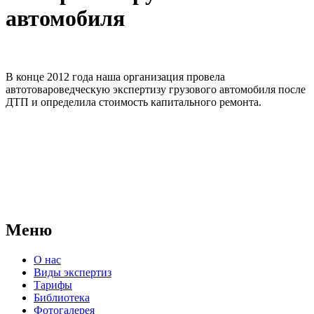
автомобиля
В конце 2012 года наша организация провела
автотовароведческую экспертизу грузового автомобиля после
ДТП и определила стоимость капитального ремонта.
АНО "СУДЕБНО-ЭКСПЕРТНЫЙ ЦЕНТР" - судебно-
экспертное учреждение Российской Федерации, в форме
автономной некоммерческой организации, имеющее все
правовые основания для проведения судебных экспертиз и
досудебных исследований.
Меню
О нас
Виды экспертиз
Тарифы
Библиотека
Фотогалерея